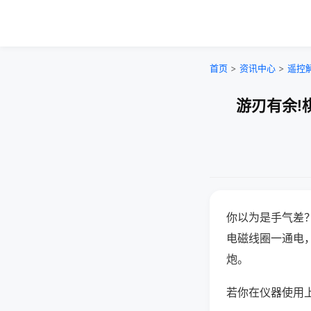
首页
>
资讯中心
>
遥控
游刃有余!
你以为是手气差
电磁线圈一通电
炮。
若你在仪器使用上