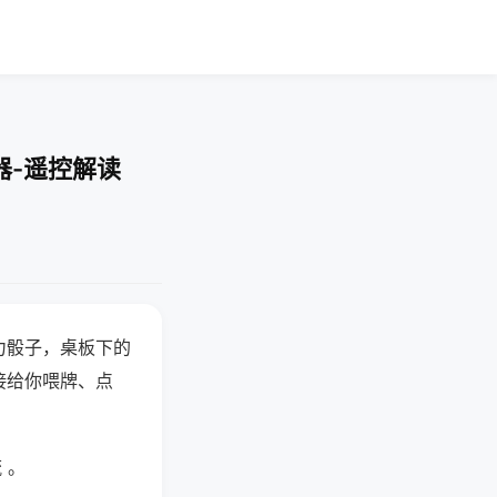
器-遥控解读
力骰子，桌板下的
接给你喂牌、点
 。