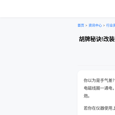
首页
>
资讯中心
>
行业
胡牌秘诀!改
你以为是手气差
电磁线圈一通电
炮。
若你在仪器使用上