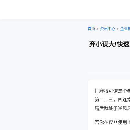
首页
>
资讯中心
>
企业
弃小谋大!快
打麻将可谓是个
第二，三，四连
局后就处于逆风
若你在仪器使用上