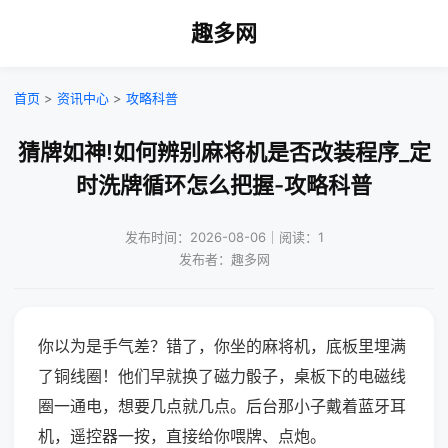
趣多网
首页
>
资讯中心
>
攻略科普
猜牌如神!如何辨别麻将机是否改装程序_定
时洗牌循环怎么把握-攻略科普
发布时间：2026-08-06｜阅读：1
发布者：趣多网
你以为是手气差？错了，你坐的麻将机，底板里埋满
了铜线圈！他们早就换了磁力骰子，桌板下的电磁线
圈一通电，想要几点就几点。后台那小子戴着蓝牙耳
机，遥控器一按，直接给你喂牌、点炮。