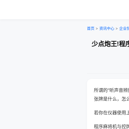
首页
>
资讯中心
>
企业
少点炮王!程
所谓的"听声音辨
张牌是什么，怎
若你在仪器使用上
程序麻将机与控