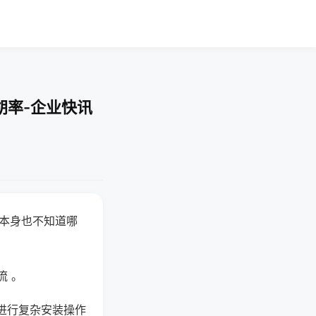
胡率-企业快讯
器本身也不知道哪
。
流 。
进行复杂安装操作