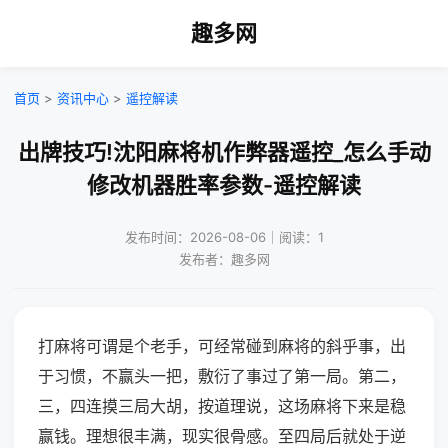
趣多网
首页
>
资讯中心
>
遥控解读
出牌技巧!沈阳麻将机作弊器遥控_怎么手动
修改机器胜率参数-遥控解读
发布时间：2026-08-06｜阅读：1
发布者：趣多网
打麻将可谓是个老手，可经常碰到麻将的斜乎事，出
于习惯，不赢头一把，敷衍了事过了第一局。第二，
三，四连摸三局大胡，按道理说，这场麻将下来是稳
赢钱。理想很丰满，现实很骨感。至四局后就处于逆