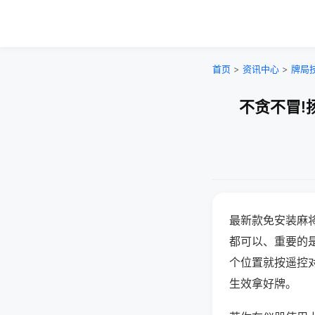
首页
>
资讯中心
>
牌局
不贪不冒!
最新款免安装麻
都可以、重要的是
个位置就按遥控
生效拿好牌。