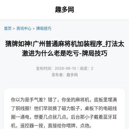
趣多网
首页
>
资讯中心
>
牌局技巧
猜牌如神!广州普通麻将机加装程序_打法太
激进为什么老是吃亏-牌局技巧
发布时间：2026-08-10｜阅读：2
发布者：趣多网
你以为是手气差？错了，你坐的麻将机，底板里埋满
了铜线圈！他们早就换了磁力骰子，桌板下的电磁线
圈一通电，想要几点就几点。后台那小子戴着蓝牙耳
机，遥控器一按，直接给你喂牌、点炮。