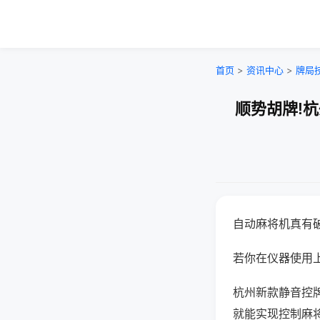
首页
>
资讯中心
>
牌局
顺势胡牌!
自动麻将机真有
若你在仪器使用上
杭州新款静音控
就能实现控制麻