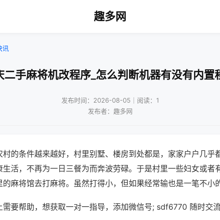
趣多网
快讯
庆二手麻将机改程序_怎么判断机器有没有内置
发布时间：2026-08-05｜阅读：1
发布者：趣多网
农村的条件越来越好，村里别墅、楼房到处都是，家家户户几乎
康生活，不再为一日三餐为而奔波劳碌。于是村里一些妇女或者
里的麻将馆去打麻将。虽然打得小，但如果经常输也是一笔不小
需要帮助，想获取一对一指导，添加微信号; sdf6770 随时交流