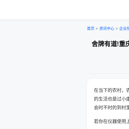
首页
>
资讯中心
>
企业
舍牌有道!重
在当下的农村，
的生活也是过小
会时不时的到村
若你在仪器使用上