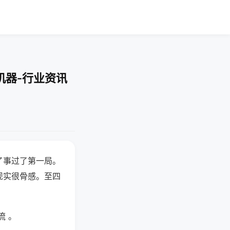
机器-行业资讯
了事过了第一局。
现实很骨感。至四
流 。