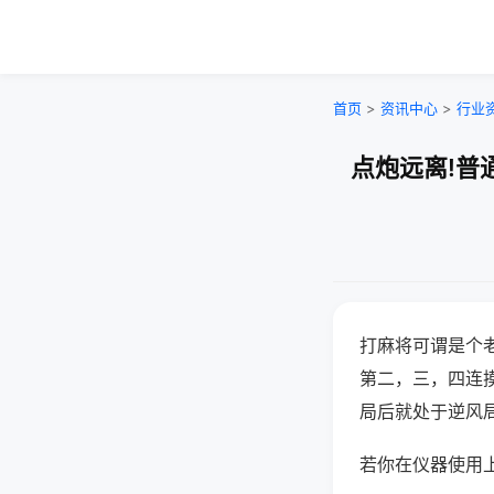
首页
>
资讯中心
>
行业
点炮远离!普
打麻将可谓是个
第二，三，四连
局后就处于逆风
若你在仪器使用上