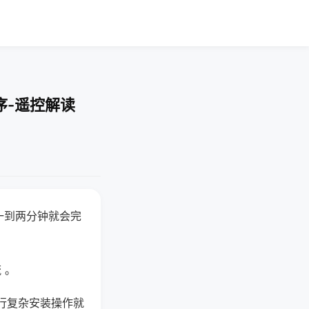
序-遥控解读
一到两分钟就会完
 。
行复杂安装操作就