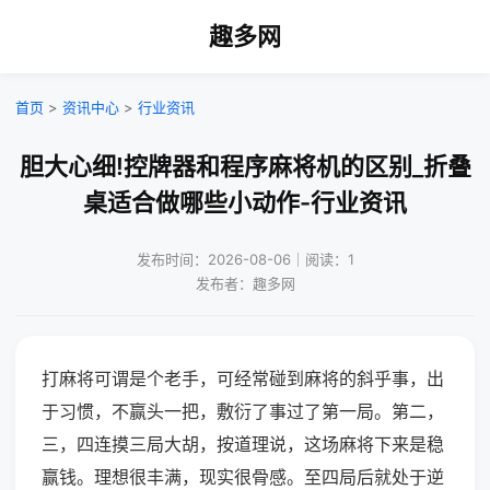
趣多网
首页
>
资讯中心
>
行业资讯
胆大心细!控牌器和程序麻将机的区别_折叠
桌适合做哪些小动作-行业资讯
发布时间：2026-08-06｜阅读：1
发布者：趣多网
打麻将可谓是个老手，可经常碰到麻将的斜乎事，出
于习惯，不赢头一把，敷衍了事过了第一局。第二，
三，四连摸三局大胡，按道理说，这场麻将下来是稳
赢钱。理想很丰满，现实很骨感。至四局后就处于逆