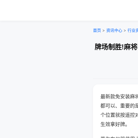
首页
>
资讯中心
>
行业
牌场制胜!麻
最新款免安装麻
都可以、重要的是
个位置就按遥控
生效拿好牌。