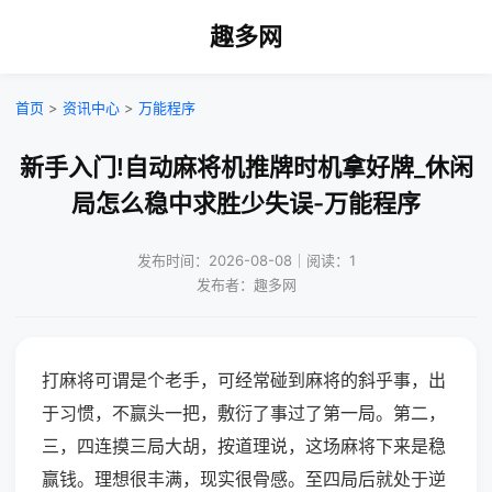
趣多网
首页
>
资讯中心
>
万能程序
新手入门!自动麻将机推牌时机拿好牌_休闲
局怎么稳中求胜少失误-万能程序
发布时间：2026-08-08｜阅读：1
发布者：趣多网
打麻将可谓是个老手，可经常碰到麻将的斜乎事，出
于习惯，不赢头一把，敷衍了事过了第一局。第二，
三，四连摸三局大胡，按道理说，这场麻将下来是稳
赢钱。理想很丰满，现实很骨感。至四局后就处于逆