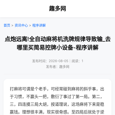
趣多网
首页
>
资讯中心
>
程序讲解
点炮远离!全自动麻将机洗牌规律导致输_去
哪里买简易控牌小设备-程序讲解
发布时间：2026-08-05｜阅读：1
发布者：趣多网
打麻将可谓是个老手，可经常碰到麻将的斜乎事，出
于习惯，不赢头一把，敷衍了事过了第一局。第二，
三，四连摸三局大胡，按道理说，这场麻将下来是稳
赢钱。理想很丰满，现实很骨感。至四局后就处于逆