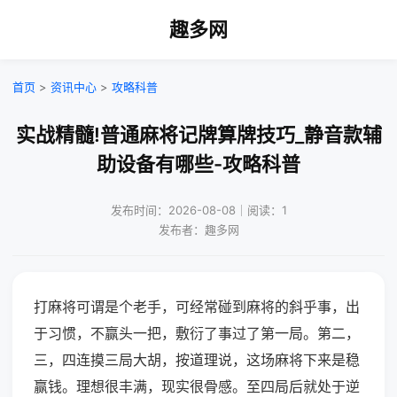
趣多网
首页
>
资讯中心
>
攻略科普
实战精髓!普通麻将记牌算牌技巧_静音款辅
助设备有哪些-攻略科普
发布时间：2026-08-08｜阅读：1
发布者：趣多网
打麻将可谓是个老手，可经常碰到麻将的斜乎事，出
于习惯，不赢头一把，敷衍了事过了第一局。第二，
三，四连摸三局大胡，按道理说，这场麻将下来是稳
赢钱。理想很丰满，现实很骨感。至四局后就处于逆